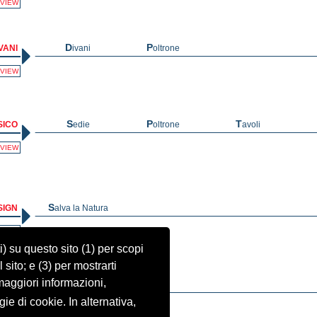
VIEW
VANI
Divani
Poltrone
VIEW
SICO
Sedie
Poltrone
Tavoli
VIEW
SIGN
Salva la Natura
VIEW
i) su questo sito (1) per scopi
l sito; e (3) per mostrarti
maggiori informazioni,
LUCI
Luci a sospensione
gie di cookie. In alternativa,
VIEW