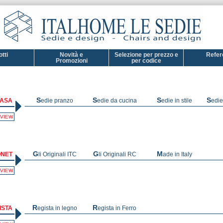
tti
Novità e
Selezione per prezzo e
Refer
Promozioni
per codice
CASA
Sedie pranzo
Sedie da cucina
Sedie in stile
Sedi
VIEW
ONET
Gli Originali ITC
Gli Originali RC
Made in Italy
VIEW
ISTA
Regista in legno
Regista in Ferro