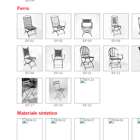
EK-06
Ferro
EF-01
EF-02
EF-05
EF-06
EF-09
EF-10
EF-11
EF-12
EF-17
EF-19
EF-23
Materiale sintetico