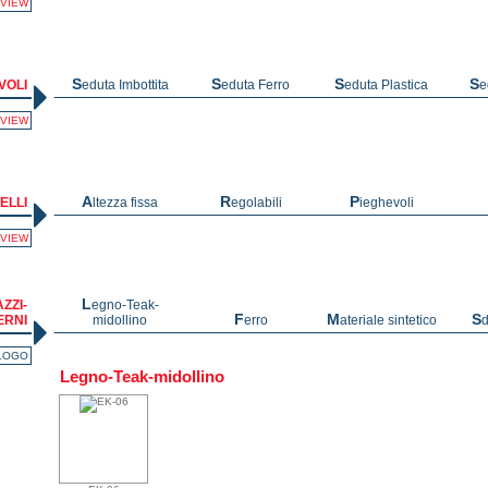
VIEW
VOLI
Seduta Imbottita
Seduta Ferro
Seduta Plastica
S
VIEW
ELLI
Altezza fissa
Regolabili
Pieghevoli
VIEW
Legno-Teak-
ZZI-
ERNI
midollino
Ferro
Materiale sintetico
S
ALOGO
Legno-Teak-midollino