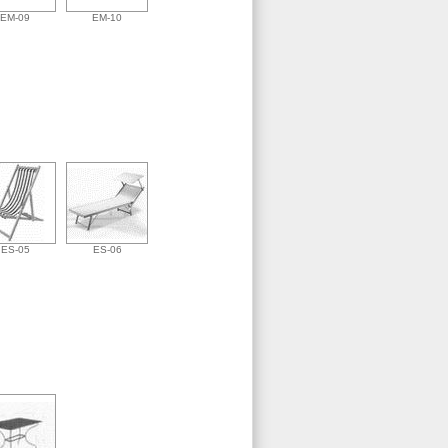
EM-09
EM-10
ES-05
ES-06