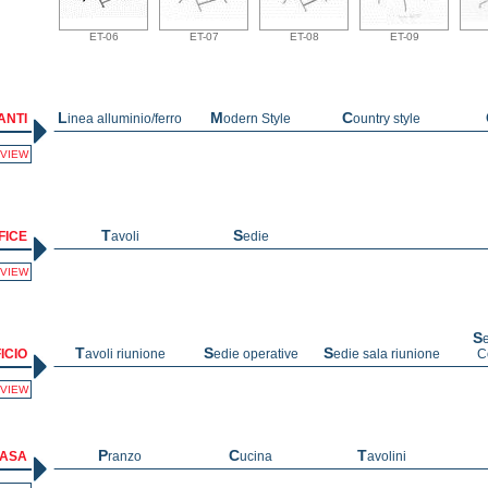
ET-06
ET-07
ET-08
ET-09
ANTI
Linea alluminio/ferro
Modern Style
Country style
VIEW
FICE
Tavoli
Sedie
VIEW
Sedie Attesa-
ICIO
Tavoli riunione
Sedie operative
Sedie sala riunione
C
VIEW
CASA
Pranzo
Cucina
Tavolini