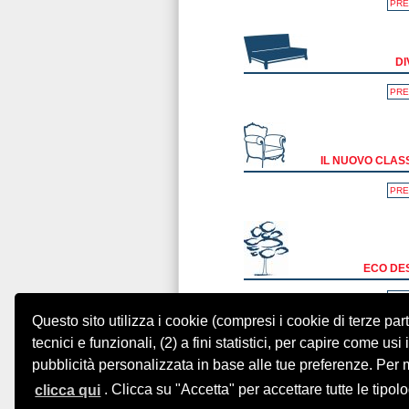
PRE
DI
PRE
IL NUOVO CLAS
PRE
ECO DE
PRE
Questo sito utilizza i cookie (compresi i cookie di terze part
tecnici e funzionali, (2) a fini statistici, per capire come usi i
pubblicità personalizzata in base alle tue preferenze. Per 
clicca qui
. Clicca su "Accetta" per accettare tutte le tipolo
PRE