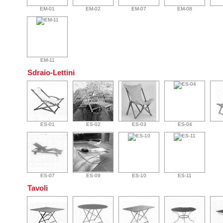
EM-01
EM-02
EM-07
EM-08
EM-11
Sdraio-Lettini
ES-01
ES-02
ES-03
ES-04
ES-07
ES-09
ES-10
ES-11
Tavoli